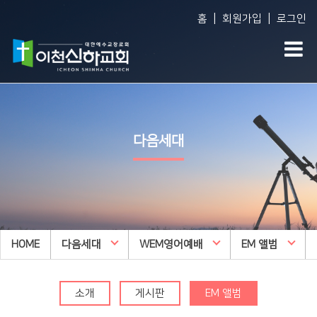
|
|
홈
회원가입
로그인
Vision
예배생방송
다음세대
담임목사 소개
담임목사 설교
WEM영어예배
다음세대
섬기는 사람들
주일오후예배 설교
영아부
예배 시간
수요예배 설교
유아부
교회사역
찬양대
유치부
오시는 길
특별집회
유년부
HOME
교회시설
다음세대
교리특강
WEM영어예배
EM 앨범
초등부
안아주심
신하TV
중등부
Dream Center
소개
게시판
EM 앨범
고등부
횡성안아주심 Dream