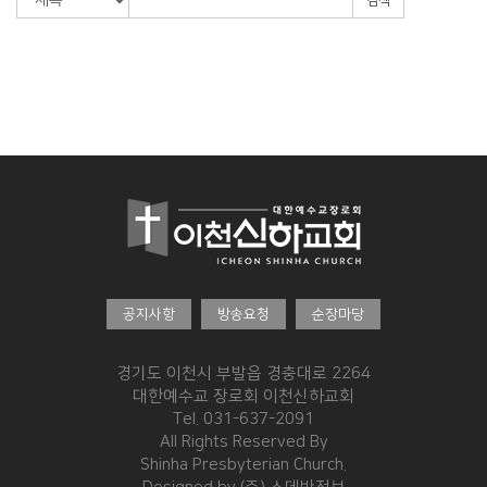
검색
경조게시판
행사·홍보영상
특송영상
언론보도
교역자 특송
온라인행정
공지사항
방송요청
순장마당
경기도 이천시 부발읍 경충대로 2264
대한예수교 장로회 이천신하교회
Tel. 031-637-2091
All Rights Reserved By
Shinha Presbyterian Church.