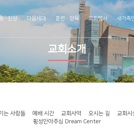
씀·찬양
다음세대
훈련·양육
교회행사
새가족
다음세대
훈련·양육
행사알리미
교회소개
WEM영어예배
2025 성경대학
2026 특별새벽기도
영아부
제자예비학교
2025 특별새벽기도
유아부
제자훈련
2024 특별새벽기도
유치부
전도폭발
2024 대각성 전도집
회
유년부
사역훈련
초등부
기는 사람들
예배 시간
교회사역
오시는 길
교회시
중등부
횡성안아주심 Dream Center
고등부