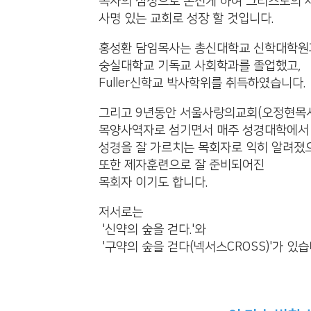
목자의 심정으로 온전케 하여 그리스도의 
사명 있는 교회로 성장 할 것입니다.
홍성환 담임목사는 총신대학교 신학대학원
숭실대학교 기독교 사회학과를 졸업했고,
Fuller신학교 박사학위를 취득하였습니다.
그리고 9년동안 서울사랑의교회(오정현목
목양사역자로 섬기면서 매주 성경대학에서
성경을 잘 가르치는 목회자로 익히 알려졌
또한 제자훈련으로 잘 준비되어진
목회자 이기도 합니다.
저서로는
'신약의 숲을 걷다.'와
'구약의 숲을 걷다(넥서스CROSS)'가 있습