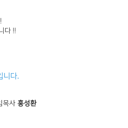
온라인행정
!
다 !!
입니다.
임목사
홍성환