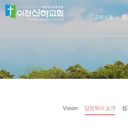
교회소개
말
Vision
예배생방송
담임목사 소개
담임목사 설교
섬기는 사람들
주일오후예배 설교
예배 시간
수요예배 설교
교회사역
찬양대
오시는 길
특별집회
교회시설
교리특강
Vision
담임목사 소개
섬
안아주심
신하TV
Dream Center
횡성안아주심 Dream