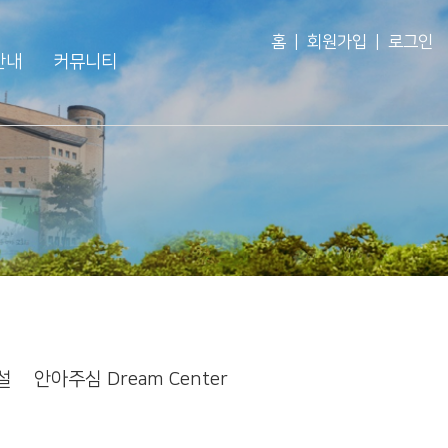
홈
|
회원가입
|
로그인
안내
커뮤니티
교인이 되시려면
공지사항
회
새가족 소개
주보
회
바나바팀
영상광고
회
행사사진
경조게시판
행사·홍보영상
특송영상
설
안아주심 Dream Center
언론보도
교역자 특송