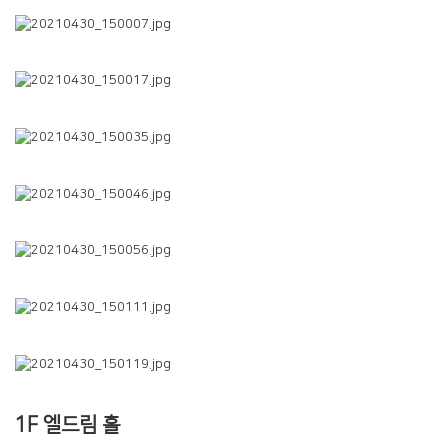
공지사항
주보
영상광고
행사사진
1F 엘드림 홀