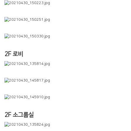
경조게시판
행사·홍보영상
특송영상
언론보도
교역자 특송
2F 로비
온라인행정
2F 소그룹실