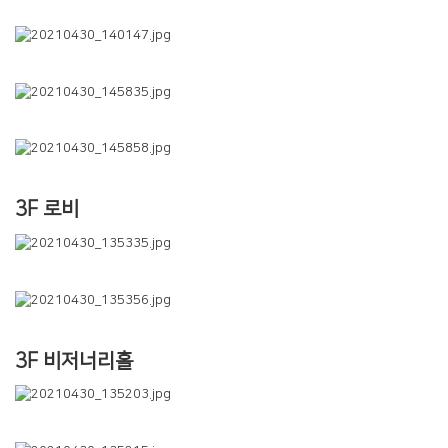
3F 로비
3F 비저너리홀