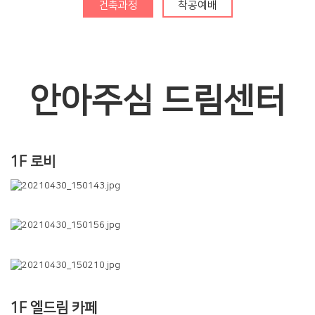
청년부
건축과정
착공예배
Center
안아주심 드림센터
훈련·양육
행사알리미
교인이 되시려면
1F 로비
2025 성경대학
2026 특별새벽기도회
새가족 소개
제자예비학교
2025 특별새벽기도회
바나바팀
제자훈련
2024 특별새벽기도회
전도폭발
2024 대각성 전도집
회
사역훈련
1F 엘드림 카페