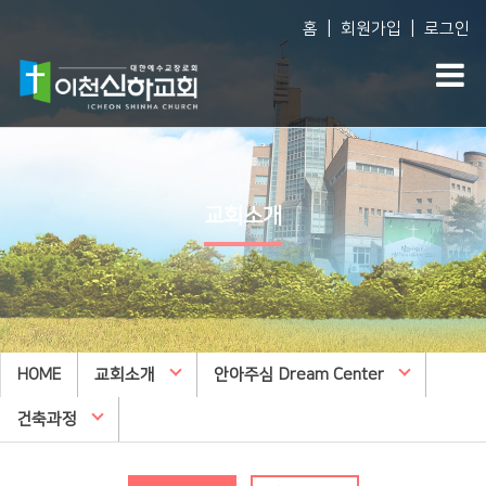
|
|
홈
회원가입
로그인
Vision
예배생방송
다음세대
담임목사 소개
담임목사 설교
WEM영어예배
교회소개
섬기는 사람들
주일오후예배 설교
영아부
예배 시간
수요예배 설교
유아부
교회사역
찬양대
유치부
오시는 길
특별집회
유년부
HOME
교회시설
교회소개
교리특강
안아주심 Dream Center
초등부
안아주심
신하TV
중등부
건축과정
Dream Center
고등부
횡성안아주심 Dream